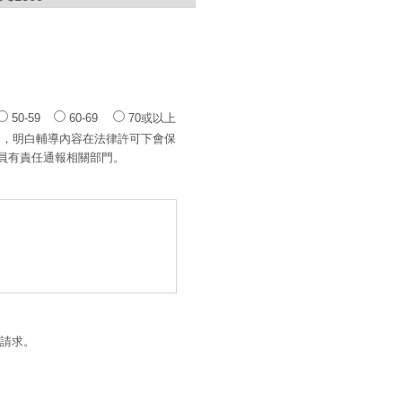
50-59
60-69
70或以上
務，明白輔導內容在法律許可下會保
員有責任通報相關部門。
請求。