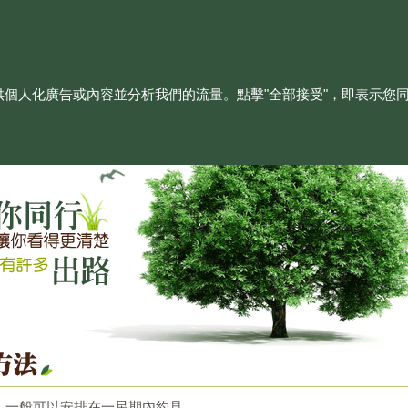
立即聯絡我們
66764236
/
66764236
、提供個人化廣告或內容並分析我們的流量。點擊"全部接受"，即表示您
，一般可以安排在一星期內約見