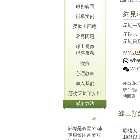
服務範圍
約見
輔導案例
星期一
受助者回應
星期六
常見問題
星期日
線上視像
預約及
輔導服務
What
收費
WeC
心理教室
加入我們
如當值心
駁至電話
惡劣天氣下安排
快回覆
聯絡方法
線上預
輔導是甚麼？ 輔
聯絡人:
導員會用甚麼方
18歲以