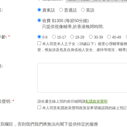
:
廣東話
普通話
英語
收費 $1300 (每節50分鐘)
只提供視像輔導,於香港晚間時間.
年齡:
*
0-9
10-17
18-29
30-39
40-49
本人同意本人之子女（18歲以下）接受心理輔導服
密，惟如涉及危及自身或他人安全、虐待等情況，輔導
:
策聲明:
*
請在遞交線上預約前仔細閱讀
私隱政策聲明
本人同意私隱政策聲明政策並希望確認我的線上預訂
寫欄目，否則我們我們將無法向閣下提供特定的服務