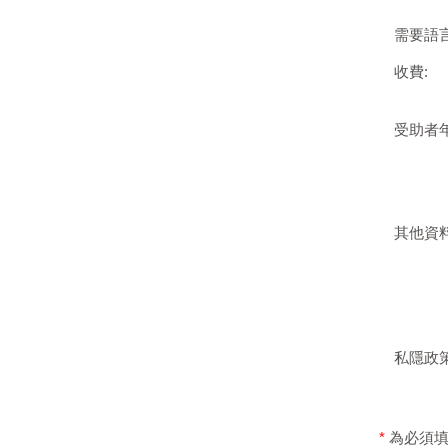
需要語言
收費:
受助者
其他資料
私隱政
*
為必須填