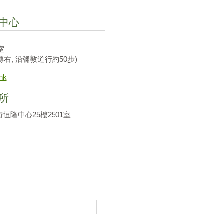
中心
室
轉右, 沿彌敦道行約50步)
hk
所
恒隆中心25樓2501室