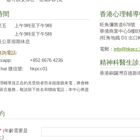
時間
香港心理輔導
旺角彌敦道678號
至五
上午9時至下午9時
華僑商業中心5樓B
上午9時至下午5時
(旺角地鐡 D1 出口
及公眾假期休息
電郵：
info@hkpcc.
查詢電話:
sapp:
+852 6676 4236
精神科醫生診
hat 微信號:
hkpcc01
香港銅鑼灣百德新街
理輔導員正在約見受助者而未能接聽來電，將會轉
留言服務，敬請留下姓名和聯絡電話，本中心將盡
約
*
(年齡需要是
上)