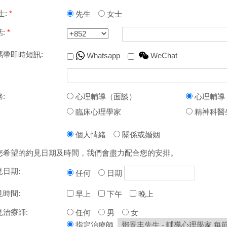
士:
*
先生
女士
話:
*
碼帶即時短訊:
Whatsapp
WeChat
:
心理輔導（面談）
心理輔導
臨床心理學家
精神科醫
個人情緒
關係或婚姻
您希望的約見日期及時間，我們會盡力配合您的安排。
日期:
任何
日期
時間:
早上
下午
晚上
見治療師:
任何
男
女
指定治療師