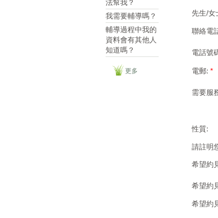
法幫我？
先生/女
我需要輔導嗎？
輔導過程中我的
聯絡電
資料會有其他人
知道嗎？
電話號
電郵:
*
更多
需要服務
性質:
請註明
希望約見
希望約見
希望約