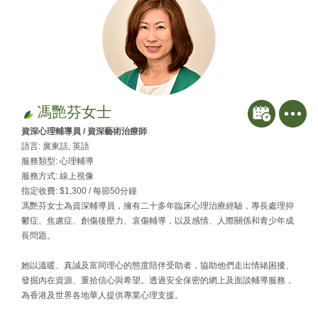
馮艷芬女士
資深心理輔導員 / 資深藝術治療師
語言: 廣東話, 英語
服務類型: 心理輔導
服務方式: 線上視像
指定收費: $1,300 / 每節50分鐘
馮艷芬女士為資深輔導員，擁有二十多年臨床心理治療經驗，專長處理抑
鬱症、焦慮症、創傷後壓力、哀傷輔導，以及感情、人際關係和青少年成
長問題。
她以溫暖、真誠及富同理心的態度陪伴受助者，協助他們走出情緒困擾、
發掘內在資源、重拾信心與希望。透過安全保密的網上及面談輔導服務，
為香港及世界各地華人提供專業心理支援。