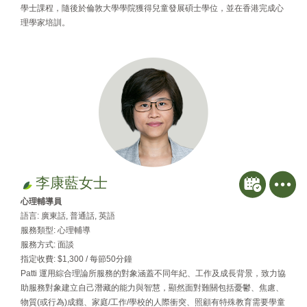
學士課程，隨後於倫敦大學學院獲得兒童發展碩士學位，並在香港完成心
理學家培訓。
李康藍女士
心理輔導員
語言: 廣東話, 普通話, 英語
服務類型: 心理輔導
服務方式: 面談
指定收費: $1,300 / 每節50分鐘
Patti 運用綜合理論所服務的對象涵蓋不同年紀、工作及成⾧背景，致力協
助服務對象建立自己潛藏的能力與智慧，顯然面對難關包括憂鬱、焦慮、
物質(或行為)成癮、家庭/工作/學校的人際衝突、照顧有特殊教育需要學童