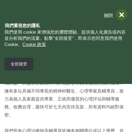
立即預約
WhatsApp
電話查詢
關閉
我們重視您的隱私
我們使用 cookie 來增強您的瀏覽體驗、提供個人化廣告或內容
並分析我們的流量。點擊"全部接受"，即表示您同意我們使用
Cookie。
Cookie 政策
香港心理輔導中心創立於2006年，擁有二十年良好信譽，秉持
全部接受
至誠、正統的服務理念，深得口碑，質素有保證。
我們是一所提供全面精神科評估及心理輔導服務的私人機構，
擁有多位具備不同專長的精神科醫生、心理學家及輔導員，致
力為個人及家庭提供專業、正統而優質的心理評估與輔導服
務。收費合理，最快可於七天內安排見面，所有資料均絕對保
密。
我們所有心理治療師及輔導員皆擁有相關學位或以上學歷，並